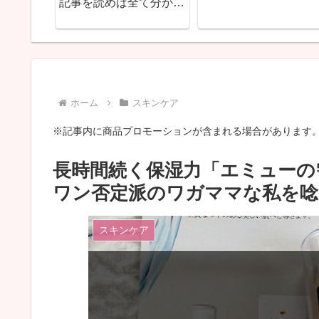
ドロキノン配合アンプル
デルさんまとめ
ール「ラグジュアリーホ
ワイトトライアルキッ
ト」私は続けて使います
♪
ホーム
スキンケア
※記事内に商品プロモーションが含まれる場合があります
長時間続く保湿力「エミューの
ワン否定派のワガママな私を唸
スキンケア