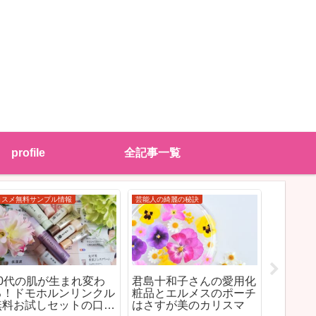
profile
全記事一覧
STALIFTアスタリフト
ヘアケア
美容液
アスタリフトホワイトの
リバースケアやってみた
口コミJ