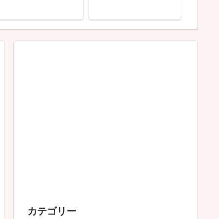
日焼け止め すっと伸び
らくせ毛もサラサラ別人
ス LE
て白浮きしない「パーフ
級！ゴクビプロを口コミ
った2
ェクトUVクリアソリュ
大人ニキ
ーション」を実際に使っ
い”を守
てみた私の口コミ
カテゴリー