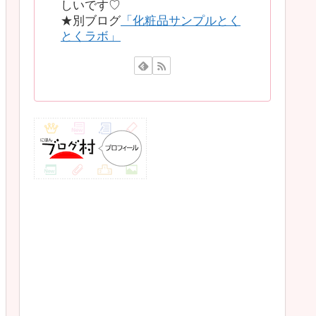
しいです♡
★別ブログ
「化粧品サンプルとく
とくラボ」