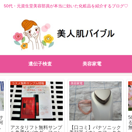
50代・元資生堂美容部員が本当に効いた化粧品を紹介するブログ♡
遺伝子検査
美容家電
ヘアケア
ヘアケア
A
マ
凛恋リンレン人気シャン
髪の色・量・ツヤが老け
プーを使った口コミと成
て見える人と若く見える
分を徹底解析！
人の決定的な違いを作る