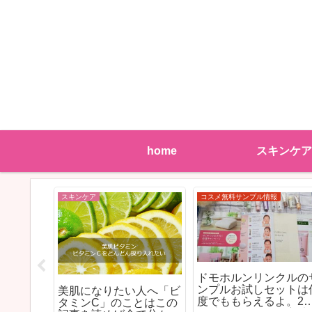
home
スキンケア
スキンケア
芸能人の綺麗の秘訣
の愛用化
多くの芸能人も愛用【
のポーチ
ナラホットクレンジン
劣化知らず新安定型ハイ
リスマ
グ】22人の女優さんモ