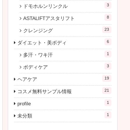
3
ドモホルンリンクル
8
ASTALIFTアスタリフト
23
クレンジング
6
ダイエット・美ボディ
1
多汗・ワキ汗
3
ボディケア
19
ヘアケア
21
コスメ無料サンプル情報
1
profile
1
未分類