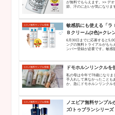
が無料でもらえます。>> デ
節、汗のにおいが気になります
敏感肌にも使える「ラ ロ
コスメ無料サンプル情報
Ｂクリーム(2色)+クレ
6月30日までに応募すると5,
ングの無料トライアルがもら
ンバー登録が必要です。敏感肌
ドモホルンリンクルを
コスメ無料サンプル情報
私の母は今年で78歳になり
手入れして来なかったことも
か、急にドモホルンリンクルを
ノエビア無料サンプルが
コスメ無料サンプル情報
ズ/トゥブランシリーズ