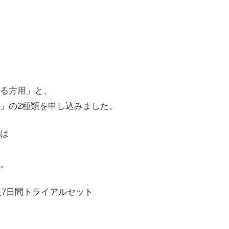
る方用」と、
」の2種類を申し込みました。
は
。
メ
7日間トライアルセット