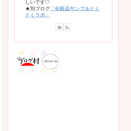
しいです♡
★別ブログ
「化粧品サンプルとく
とくラボ」