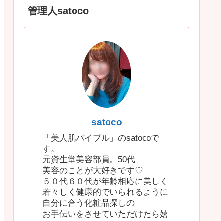
管理人satoco
satoco
「美人肌バイブル」のsatocoで
す。
元資生堂美容部員。50代
美容のことが大好きです♡
５０代６０代が年齢相応に美しく
若々しく健康的でいられるように
自分に合う化粧品探しの
お手伝いをさせていただけたら嬉