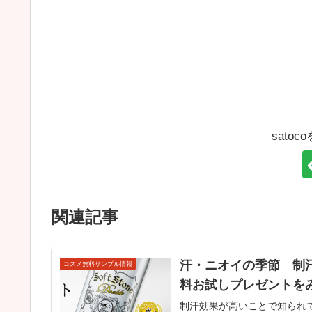
sato
関連記事
汗・ニオイの季節 制
コスメ無料サンプル情報
料お試しプレゼントを
制汗効果が高いことで知られ