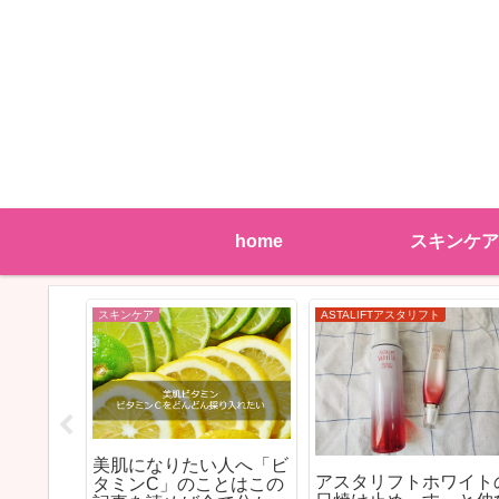
home
スキンケア
スキンケア
ASTALIFTアスタリフト
ルのサ
トは何
美肌になりたい人へ「ビ
アスタリフトホワイトの
2回
タミンC」のことはこの