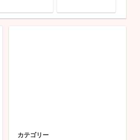
ル色選びパ
デーション
ッドファン
ラー・フェ
が届きまし
カテゴリー