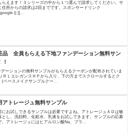
もらえます！３シリーズの中から１つ選んで請求してください。サ
じ住所からの請求は2回までです。スポンサードリンク
ogle || []...
粧品 全員もらえる下地ファンデーション無料サン
！！
地ファンデーションの無料サンプルがもらえるクーポンが配布されていま
了上記ＵＲＬエレガンスＨＰから入り、下の方までスクロールするとク
(ベースメイクサンプルクー...
用アトレージュ無料サンプル
前にお試しできるサンプルは必要ですよね。アトレージュＡＤは敏
落とし、洗顔料、化粧水、乳液をお試しできます。サンプルの応募
。アトレージュにはヒアルロン酸Na、プラ...