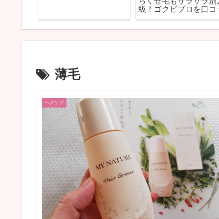
フェクタ
らくせ毛もサラサラ別
0代もモッ
級！ゴクビプロを口コ
薄毛
ヘアケア