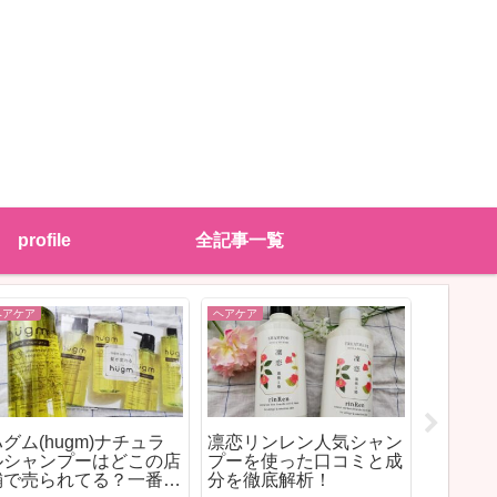
profile
全記事一覧
ヘアケア
ヘアケア
ヘアケア
グム(hugm)ナチュラ
凛恋リンレン人気シャン
ルシャンプーはどこの店
プーを使った口コミと成
パナソニ
舗で売られてる？一番安
分を徹底解析！