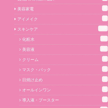
4
美容家電
2
アイメイク
103
スキンケア
11
化粧水
12
美容液
8
クリーム
2
マスク・パック
2
日焼け止め
6
オールインワン
3
導入液・ブースター