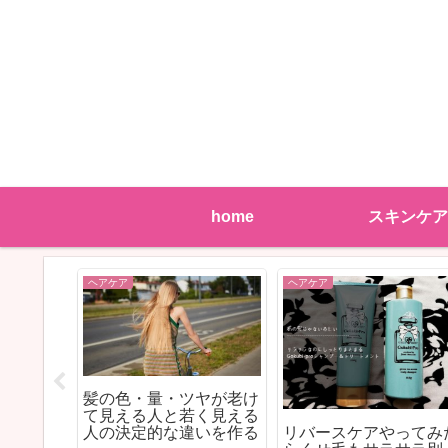
home
スキンケア
ヘアケア
ヘアケア
髪の色・量・ツヤが老け
て見える人と若く見える
ソニック
リバースケアやってみ
人の決定的な違いを作る