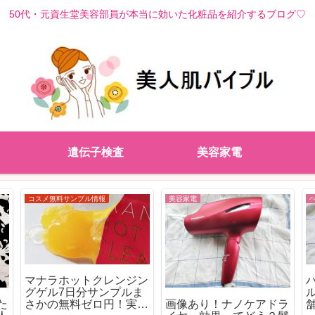
50代・元資生堂美容部員が本当に効いた化粧品を紹介するブログ♡
遺伝子検査
美容家電
コスメ無料サンプル情報
美容家電
マナラホットクレンジン
ハ
グゲル7日分サンプルま
た
画像あり！ナノケアドラ
さかの無料ゼロ円！実際