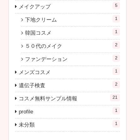
5
メイクアップ
1
下地クリーム
1
韓国コスメ
2
５０代のメイク
2
ファンデーション
1
メンズコスメ
2
遺伝子検査
21
コスメ無料サンプル情報
1
profile
1
未分類