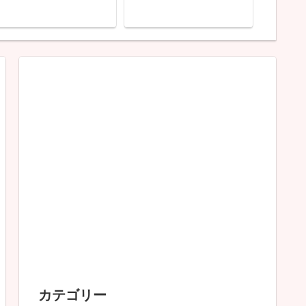
イヤー 
いのはどこ？
NA99
が実際
ミ！く
は出た
カテゴリー