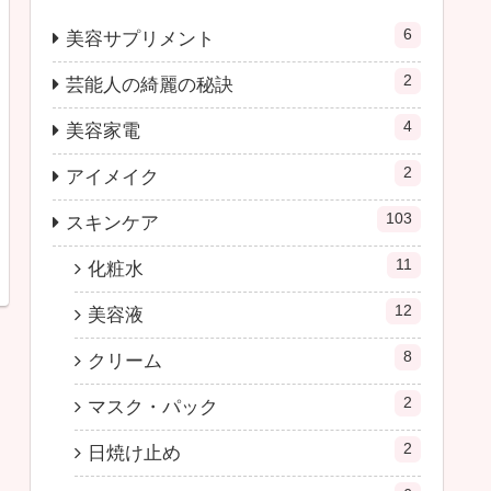
6
美容サプリメント
2
芸能人の綺麗の秘訣
4
美容家電
2
アイメイク
103
スキンケア
11
化粧水
12
美容液
8
クリーム
2
マスク・パック
2
日焼け止め