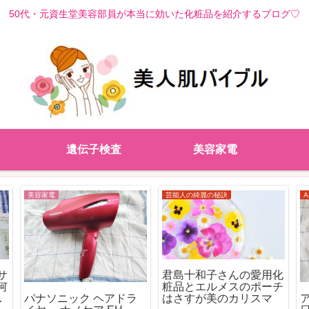
50代・元資生堂美容部員が本当に効いた化粧品を紹介するブログ♡
遺伝子検査
美容家電
スキンケア
ヘアケア
ハグム(hugm)ナチュラ
ルシャンプーはどこの店
プ
劣化知らず新安定型ハイ
舗で売られてる？一番安