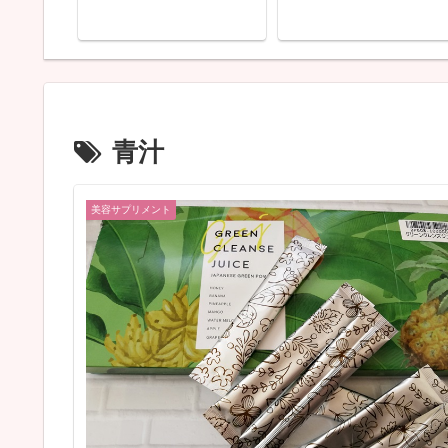
ル色選びパウダーファ
デーション全6色・リ
ッドファンデ・コンシ
ラー・フェースパウダ
が届きました
青汁
美容サプリメント