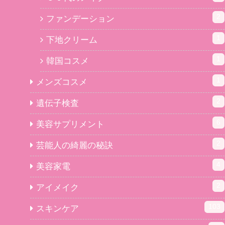
2
ファンデーション
1
下地クリーム
1
韓国コスメ
1
メンズコスメ
2
遺伝子検査
6
美容サプリメント
2
芸能人の綺麗の秘訣
4
美容家電
2
アイメイク
103
スキンケア