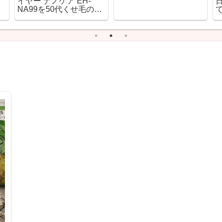
ン
ドロキノン配合アンプル
いのはどこ？
キ
ール「ラグジュアリーホ
ー
ワイトトライアルキッ
ー
ト」私は続けて使います
♪