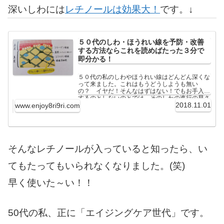
深いしわには
レチノールは効果大！
です。↓
５０代のしわ・ほうれい線を予防・改善
する方法ならこれを読めばたった３分で
即分かる！
５０代の私のしわやほうれい線はどんどん深くな
って来ました。これはもうどうしようも無い
の？ イヤだ！そんなはずはない！でもお手入れ
するのとしないのとでは、そのしわの進行の早さ
2018.11.01
はまったく違ってきます。何でしわなんて出来る
www.enjoy8ri9ri.com
んだろう？深いしわも元は...
そんなレチノールが入っていると知ったら、い
てもたってもいられなくなりました。(笑)
早く使いた～い！！
50代の私、正に「エイジングケア世代」です。