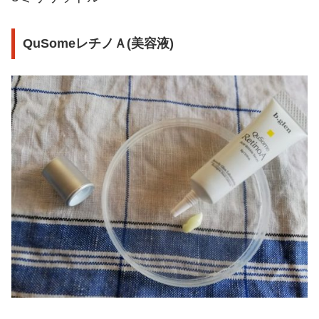
QuSomeレチノＡ(美容液)