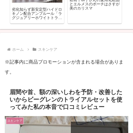
人の
とエルメスのポーチはさすが
め
美のカリスマ
劣化知らず新安定型ハイドロ
口
キノン配合アンプルール「ラ
L
グジュアリーホワイトトライ
品
アルキット」私は続けて使い
は
ます♪
ホーム
スキンケア
※記事内に商品プロモーションが含まれる場合がありま
す。
眉間や首、額の深いしわを予防・改善した
いからビーグレンのトライアルセットを使
ってみた私の本音で口コミレビュー
スキンケア